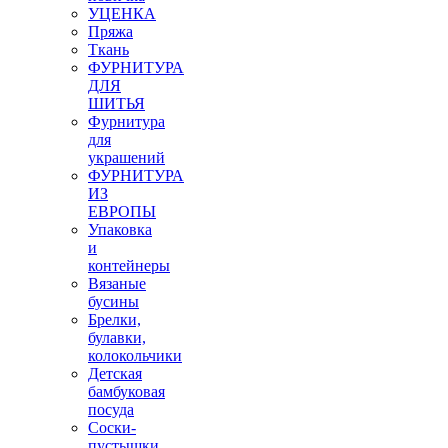
УЦЕНКА
Пряжа
Ткань
ФУРНИТУРА
ДЛЯ
ШИТЬЯ
Фурнитура
для
украшений
ФУРНИТУРА
ИЗ
ЕВРОПЫ
Упаковка
и
контейнеры
Вязаные
бусины
Брелки,
булавки,
колокольчики
Детская
бамбуковая
посуда
Соски-
пустышки