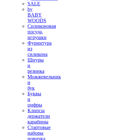
SALE
by
BABY
WOODS
Силиконовая
посуда,
игрушки
Фурнитура
из
силикона
Шнуры
и
резинка
Можжевельник
и
бук
Буквы
и
цифры
Клипсы
держатели
карабины
Стартовые
наборы
новичка