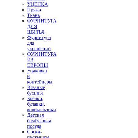
УЦЕНКА
Пряжа
Ткань
ФУРНИТУРА
ДЛЯ
ШИТЬЯ
Фурнитура
для
украшений
ФУРНИТУРА
ИЗ
ЕВРОПЫ
Упаковка
и
контейнеры
Вязаные
бусины
Брелки,
булавки,
колокольчики
Детская
бамбуковая
посуда
Соски-
пустышки