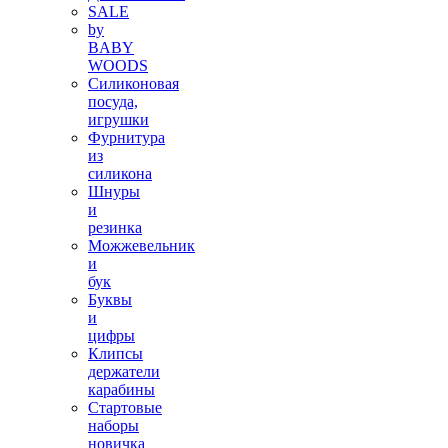
SALE
by
BABY
WOODS
Силиконовая
посуда,
игрушки
Фурнитура
из
силикона
Шнуры
и
резинка
Можжевельник
и
бук
Буквы
и
цифры
Клипсы
держатели
карабины
Стартовые
наборы
новичка