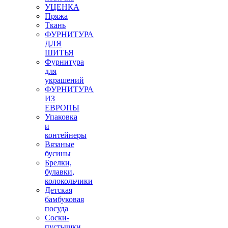
УЦЕНКА
Пряжа
Ткань
ФУРНИТУРА
ДЛЯ
ШИТЬЯ
Фурнитура
для
украшений
ФУРНИТУРА
ИЗ
ЕВРОПЫ
Упаковка
и
контейнеры
Вязаные
бусины
Брелки,
булавки,
колокольчики
Детская
бамбуковая
посуда
Соски-
пустышки