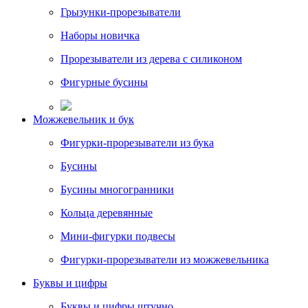
Грызунки-прорезыватели
Наборы новичка
Прорезыватели из дерева с силиконом
Фигурные бусины
Можжевельник и бук
Фигурки-прорезыватели из бука
Бусины
Бусины многогранники
Кольца деревянные
Мини-фигурки подвесы
Фигурки-прорезыватели из можжевельника
Буквы и цифры
Буквы и цифры штучно