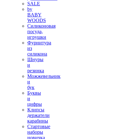
SALE
by
BABY
WOODS
Силиконовая
посуда,
игрушки
Фурнитура
из
силикона
Шнуры
и
резинка
Можжевельник
и
бук
Буквы
и
цифры
Клипсы
держатели
карабины
Стартовые
наборы
новичка