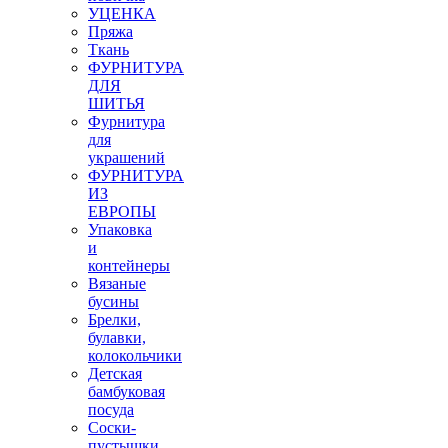
УЦЕНКА
Пряжа
Ткань
ФУРНИТУРА
ДЛЯ
ШИТЬЯ
Фурнитура
для
украшений
ФУРНИТУРА
ИЗ
ЕВРОПЫ
Упаковка
и
контейнеры
Вязаные
бусины
Брелки,
булавки,
колокольчики
Детская
бамбуковая
посуда
Соски-
пустышки