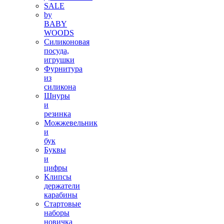
SALE
by
BABY
WOODS
Силиконовая
посуда,
игрушки
Фурнитура
из
силикона
Шнуры
и
резинка
Можжевельник
и
бук
Буквы
и
цифры
Клипсы
держатели
карабины
Стартовые
наборы
новичка