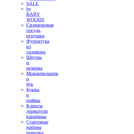
SALE
by
BABY
WOODS
Силиконовая
посуда,
игрушки
Фурнитура
из
силикона
Шнуры
и
резинка
Можжевельник
и
бук
Буквы
и
цифры
Клипсы
держатели
карабины
Стартовые
наборы
новичка