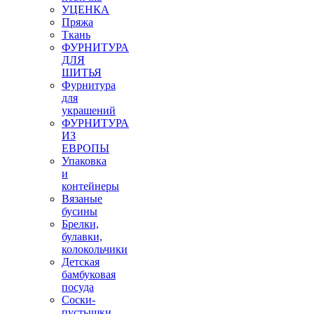
УЦЕНКА
Пряжа
Ткань
ФУРНИТУРА
ДЛЯ
ШИТЬЯ
Фурнитура
для
украшений
ФУРНИТУРА
ИЗ
ЕВРОПЫ
Упаковка
и
контейнеры
Вязаные
бусины
Брелки,
булавки,
колокольчики
Детская
бамбуковая
посуда
Соски-
пустышки