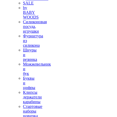
SALE
by
BABY
WOODS
Силиконовая
посуда,
игрушки
Фурнитура
из
силикона
Шнуры
и
резинка
Можжевельник
и
бук
Буквы
и
цифры
Клипсы
держатели
карабины
Стартовые
наборы
новичка