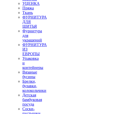
УЦЕНКА
Пряжа
Ткань
ФУРНИТУРА
ДЛЯ
ШИТЬЯ
Фурнитура
для
украшений
ФУРНИТУРА
ИЗ
ЕВРОПЫ
Упаковка
и
контейнеры
Вязаные
бусины
Брелки,
булавки,
колокольчики
Детская
бамбуковая
посуда
Соски-
пустышки