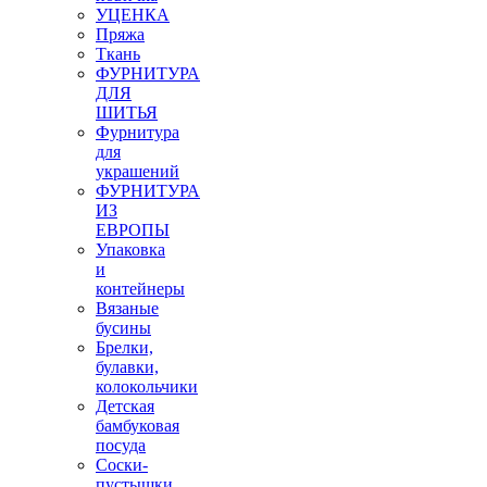
УЦЕНКА
Пряжа
Ткань
ФУРНИТУРА
ДЛЯ
ШИТЬЯ
Фурнитура
для
украшений
ФУРНИТУРА
ИЗ
ЕВРОПЫ
Упаковка
и
контейнеры
Вязаные
бусины
Брелки,
булавки,
колокольчики
Детская
бамбуковая
посуда
Соски-
пустышки