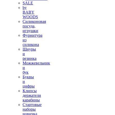
SALE
by
BABY
WOODS
Силиконовая
посуда,
игрушки
Фурнитура
из
силикона
Шнуры
и
резинка
Можжевельник
и
бук
Буквы
и
цифры
Клипсы
держатели
карабины
Стартовые
наборы
новичка