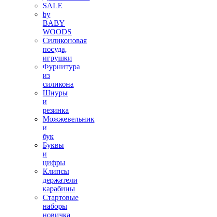
SALE
by
BABY
WOODS
Силиконовая
посуда,
игрушки
Фурнитура
из
силикона
Шнуры
и
резинка
Можжевельник
и
бук
Буквы
и
цифры
Клипсы
держатели
карабины
Стартовые
наборы
новичка