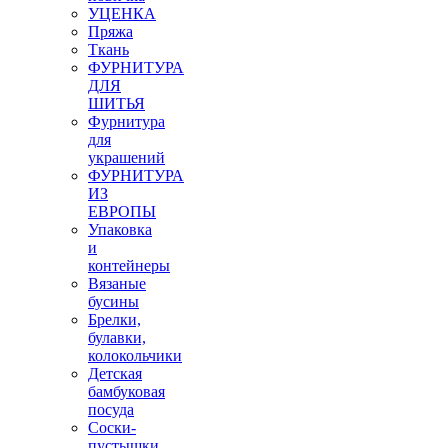
УЦЕНКА
Пряжа
Ткань
ФУРНИТУРА
ДЛЯ
ШИТЬЯ
Фурнитура
для
украшений
ФУРНИТУРА
ИЗ
ЕВРОПЫ
Упаковка
и
контейнеры
Вязаные
бусины
Брелки,
булавки,
колокольчики
Детская
бамбуковая
посуда
Соски-
пустышки