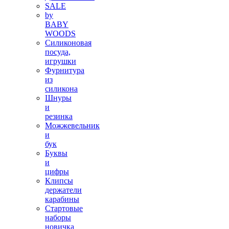
SALE
by
BABY
WOODS
Силиконовая
посуда,
игрушки
Фурнитура
из
силикона
Шнуры
и
резинка
Можжевельник
и
бук
Буквы
и
цифры
Клипсы
держатели
карабины
Стартовые
наборы
новичка