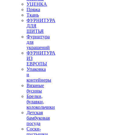
УЦЕНКА
Пряжа
Ткань
ФУРНИТУРА
ДЛЯ
ШИТЬЯ
Фурнитура
для
украшений
ФУРНИТУРА
ИЗ
ЕВРОПЫ
Упаковка
и
контейнеры
Вязаные
бусины
Брелки,
булавки,
колокольчики
Детская
бамбуковая
посуда
Соски-
пустышки