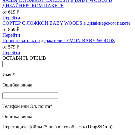
ЧАША С ЛОЖКОЙ EXCLUSIVE BABY WOODS В
ДИЗАЙНЕРСКОМ ПАКЕТЕ
от 619 ₽
Перейти
СОРТЕР С ЛОЖКОЙ BABY WOODS в дизайнерском пакете
от 869 ₽
Перейти
Прорезыватель на держателе LEMON BABY WOODS
от 579 ₽
Перейти
ОСТАВИТЬ ОТЗЫВ
Имя
*
Ошибка ввода
Телефон или Эл. почта
*
Ошибка ввода
Перетащите файлы (5 шт.) в эту область (Drag&Drop)