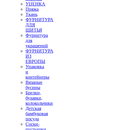
УЦЕНКА
Пряжа
Ткань
ФУРНИТУРА
ДЛЯ
ШИТЬЯ
Фурнитура
для
украшений
ФУРНИТУРА
ИЗ
ЕВРОПЫ
Упаковка
и
контейнеры
Вязаные
бусины
Брелки,
булавки,
колокольчики
Детская
бамбуковая
посуда
Соски-
пустышки