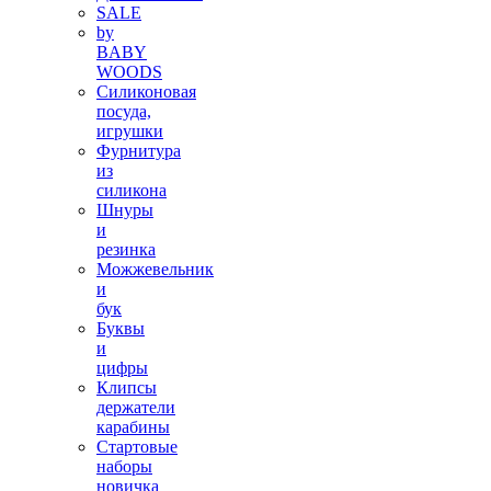
SALE
by
BABY
WOODS
Силиконовая
посуда,
игрушки
Фурнитура
из
силикона
Шнуры
и
резинка
Можжевельник
и
бук
Буквы
и
цифры
Клипсы
держатели
карабины
Стартовые
наборы
новичка