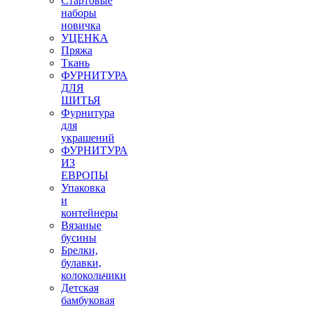
Стартовые
наборы
новичка
УЦЕНКА
Пряжа
Ткань
ФУРНИТУРА
ДЛЯ
ШИТЬЯ
Фурнитура
для
украшений
ФУРНИТУРА
ИЗ
ЕВРОПЫ
Упаковка
и
контейнеры
Вязаные
бусины
Брелки,
булавки,
колокольчики
Детская
бамбуковая