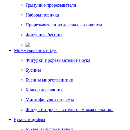
Грызунки-прорезыватели
Наборы новичка
Прорезыватели из дерева с силиконом
Фигурные бусины
Можжевельник и бук
Фигурки-прорезыватели из бука
Бусины
Бусины многогранники
Кольца деревянные
Мини-фигурки подвесы
Фигурки-прорезыватели из можжевельника
Буквы и цифры
Буквы и цифры штучно