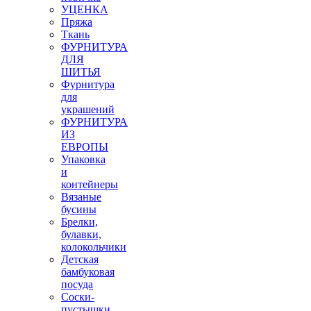
УЦЕНКА
Пряжа
Ткань
ФУРНИТУРА
ДЛЯ
ШИТЬЯ
Фурнитура
для
украшений
ФУРНИТУРА
ИЗ
ЕВРОПЫ
Упаковка
и
контейнеры
Вязаные
бусины
Брелки,
булавки,
колокольчики
Детская
бамбуковая
посуда
Соски-
пустышки