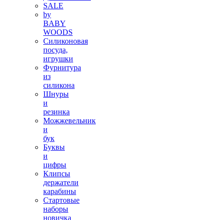
SALE
by
BABY
WOODS
Силиконовая
посуда,
игрушки
Фурнитура
из
силикона
Шнуры
и
резинка
Можжевельник
и
бук
Буквы
и
цифры
Клипсы
держатели
карабины
Стартовые
наборы
новичка