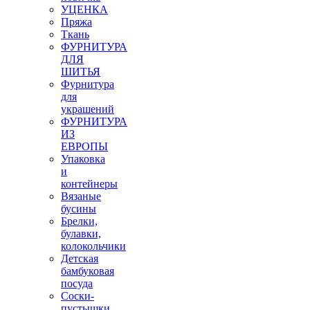
УЦЕНКА
Пряжа
Ткань
ФУРНИТУРА
ДЛЯ
ШИТЬЯ
Фурнитура
для
украшений
ФУРНИТУРА
ИЗ
ЕВРОПЫ
Упаковка
и
контейнеры
Вязаные
бусины
Брелки,
булавки,
колокольчики
Детская
бамбуковая
посуда
Соски-
пустышки