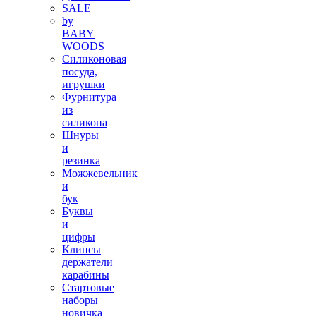
SALE
by
BABY
WOODS
Силиконовая
посуда,
игрушки
Фурнитура
из
силикона
Шнуры
и
резинка
Можжевельник
и
бук
Буквы
и
цифры
Клипсы
держатели
карабины
Стартовые
наборы
новичка