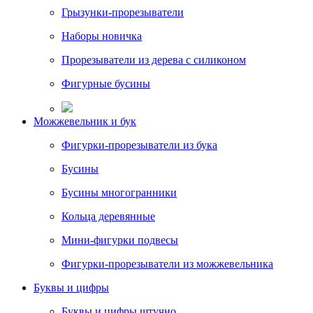
Грызунки-прорезыватели
Наборы новичка
Прорезыватели из дерева с силиконом
Фигурные бусины
Можжевельник и бук
Фигурки-прорезыватели из бука
Бусины
Бусины многогранники
Кольца деревянные
Мини-фигурки подвесы
Фигурки-прорезыватели из можжевельника
Буквы и цифры
Буквы и цифры штучно