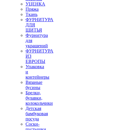
УЦЕНКА
Пряжа
Ткань
ФУРНИТУРА
ДЛЯ
ШИТЬЯ
Фурнитура
для
украшений
ФУРНИТУРА
ИЗ
ЕВРОПЫ
Упаковка
и
контейнеры
Вязаные
бусины
Брелки,
булавки,
колокольчики
Детская
бамбуковая
посуда
Соски-
пустышки