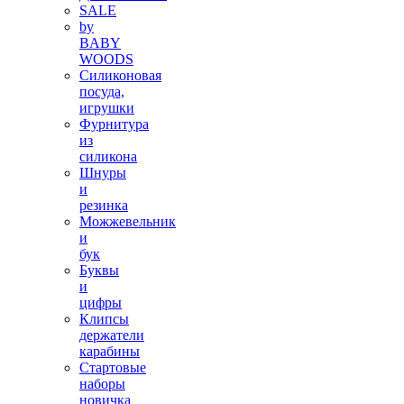
SALE
by
BABY
WOODS
Силиконовая
посуда,
игрушки
Фурнитура
из
силикона
Шнуры
и
резинка
Можжевельник
и
бук
Буквы
и
цифры
Клипсы
держатели
карабины
Стартовые
наборы
новичка