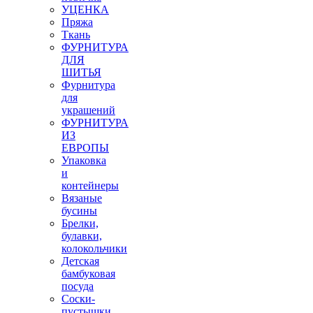
УЦЕНКА
Пряжа
Ткань
ФУРНИТУРА
ДЛЯ
ШИТЬЯ
Фурнитура
для
украшений
ФУРНИТУРА
ИЗ
ЕВРОПЫ
Упаковка
и
контейнеры
Вязаные
бусины
Брелки,
булавки,
колокольчики
Детская
бамбуковая
посуда
Соски-
пустышки