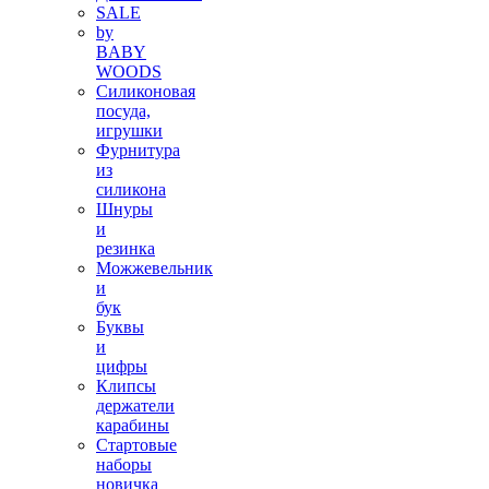
SALE
by
BABY
WOODS
Силиконовая
посуда,
игрушки
Фурнитура
из
силикона
Шнуры
и
резинка
Можжевельник
и
бук
Буквы
и
цифры
Клипсы
держатели
карабины
Стартовые
наборы
новичка