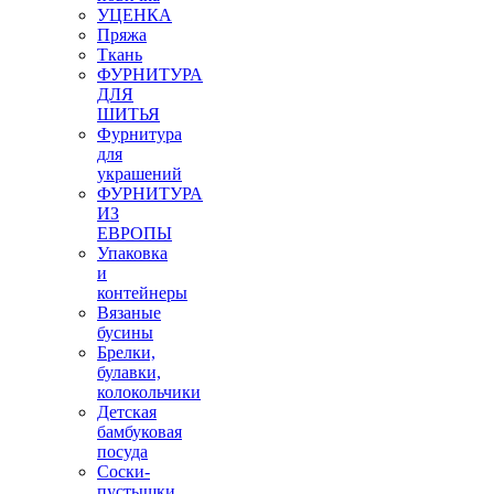
УЦЕНКА
Пряжа
Ткань
ФУРНИТУРА
ДЛЯ
ШИТЬЯ
Фурнитура
для
украшений
ФУРНИТУРА
ИЗ
ЕВРОПЫ
Упаковка
и
контейнеры
Вязаные
бусины
Брелки,
булавки,
колокольчики
Детская
бамбуковая
посуда
Соски-
пустышки