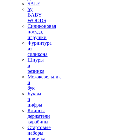
SALE
by
BABY
WOODS
Силиконовая
посуда,
игрушки
Фурнитура
из
силикона
Шнуры
и
резинка
Можжевельник
и
бук
Буквы
и
цифры
Клипсы
держатели
карабины
Стартовые
наборы
новичка