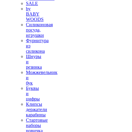
SALE
by
BABY
WOODS
Силиконовая
посуда,
игрушки
Фурнитура
из
силикона
Шнуры
и
резинка
Можжевельник
и
бук
Буквы
и
цифры
Клипсы
держатели
карабины
Стартовые
наборы
новичка