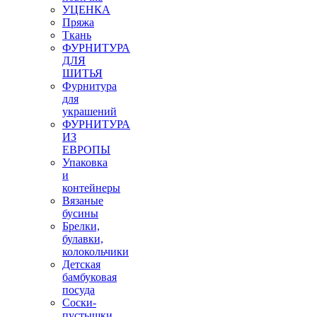
УЦЕНКА
Пряжа
Ткань
ФУРНИТУРА
ДЛЯ
ШИТЬЯ
Фурнитура
для
украшений
ФУРНИТУРА
ИЗ
ЕВРОПЫ
Упаковка
и
контейнеры
Вязаные
бусины
Брелки,
булавки,
колокольчики
Детская
бамбуковая
посуда
Соски-
пустышки