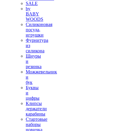
SALE
by
BABY
WOODS
Силиконовая
посуда,
игрушки
Фурнитура
из
силикона
Шнуры
и
резинка
Можжевельник
и
бук
Буквы
и
цифры
Клипсы
держатели
карабины
Стартовые
наборы
новичка