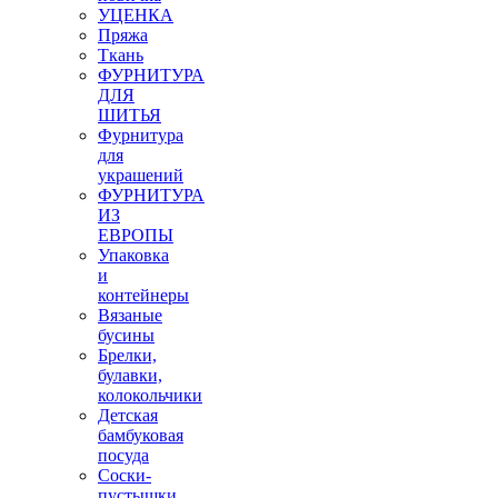
УЦЕНКА
Пряжа
Ткань
ФУРНИТУРА
ДЛЯ
ШИТЬЯ
Фурнитура
для
украшений
ФУРНИТУРА
ИЗ
ЕВРОПЫ
Упаковка
и
контейнеры
Вязаные
бусины
Брелки,
булавки,
колокольчики
Детская
бамбуковая
посуда
Соски-
пустышки