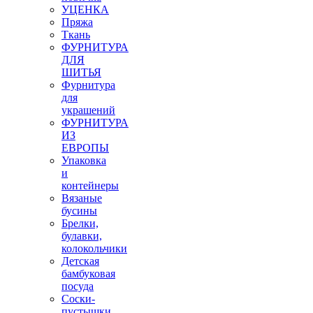
УЦЕНКА
Пряжа
Ткань
ФУРНИТУРА
ДЛЯ
ШИТЬЯ
Фурнитура
для
украшений
ФУРНИТУРА
ИЗ
ЕВРОПЫ
Упаковка
и
контейнеры
Вязаные
бусины
Брелки,
булавки,
колокольчики
Детская
бамбуковая
посуда
Соски-
пустышки