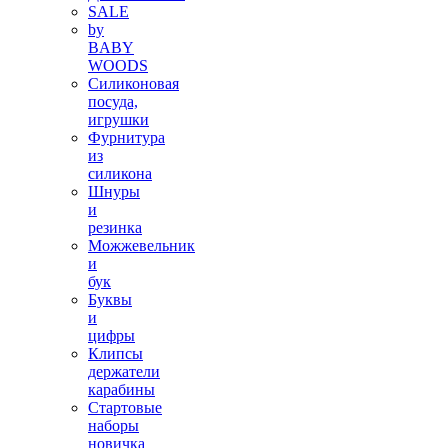
SALE
by
BABY
WOODS
Силиконовая
посуда,
игрушки
Фурнитура
из
силикона
Шнуры
и
резинка
Можжевельник
и
бук
Буквы
и
цифры
Клипсы
держатели
карабины
Стартовые
наборы
новичка