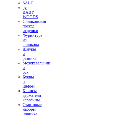
SALE
by
BABY
WOODS
Силиконовая
посуда,
игрушки
Фурнитура
из
силикона
Шнуры
и
резинка
Можжевельник
и
бук
Буквы
и
цифры
Клипсы
держатели
карабины
Стартовые
наборы
новичка