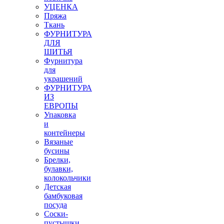
УЦЕНКА
Пряжа
Ткань
ФУРНИТУРА
ДЛЯ
ШИТЬЯ
Фурнитура
для
украшений
ФУРНИТУРА
ИЗ
ЕВРОПЫ
Упаковка
и
контейнеры
Вязаные
бусины
Брелки,
булавки,
колокольчики
Детская
бамбуковая
посуда
Соски-
пустышки