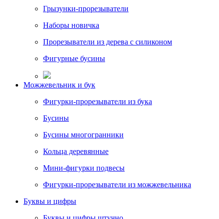
Грызунки-прорезыватели
Наборы новичка
Прорезыватели из дерева с силиконом
Фигурные бусины
Можжевельник и бук
Фигурки-прорезыватели из бука
Бусины
Бусины многогранники
Кольца деревянные
Мини-фигурки подвесы
Фигурки-прорезыватели из можжевельника
Буквы и цифры
Буквы и цифры штучно