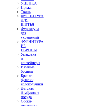
УЦЕНКА
Пряжа
Ткань
ФУРНИТУРА
ДЛЯ
ШИТЬЯ
Фурнитура
для
украшений
ФУРНИТУРА
ИЗ
ЕВРОПЫ
Упаковка
и
контейнеры
Вязаные
бусины
Брелки,
булавки,
колокольчики
Детская
бамбуковая
посуда
Соски-
пустышки