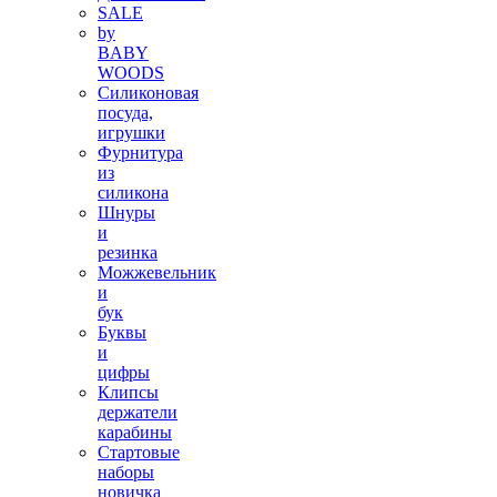
SALE
by
BABY
WOODS
Силиконовая
посуда,
игрушки
Фурнитура
из
силикона
Шнуры
и
резинка
Можжевельник
и
бук
Буквы
и
цифры
Клипсы
держатели
карабины
Стартовые
наборы
новичка