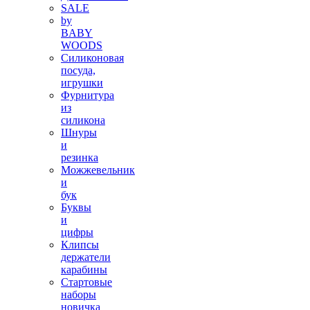
SALE
by
BABY
WOODS
Силиконовая
посуда,
игрушки
Фурнитура
из
силикона
Шнуры
и
резинка
Можжевельник
и
бук
Буквы
и
цифры
Клипсы
держатели
карабины
Стартовые
наборы
новичка