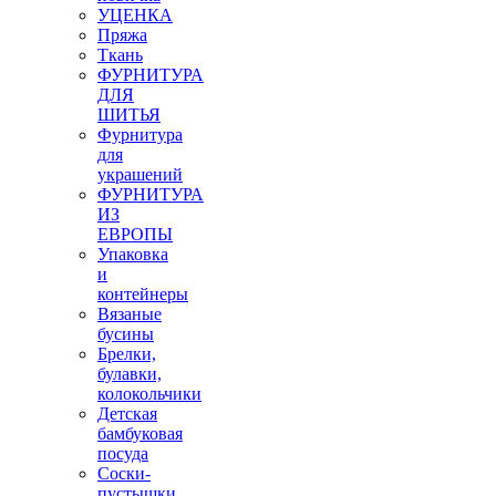
УЦЕНКА
Пряжа
Ткань
ФУРНИТУРА
ДЛЯ
ШИТЬЯ
Фурнитура
для
украшений
ФУРНИТУРА
ИЗ
ЕВРОПЫ
Упаковка
и
контейнеры
Вязаные
бусины
Брелки,
булавки,
колокольчики
Детская
бамбуковая
посуда
Соски-
пустышки