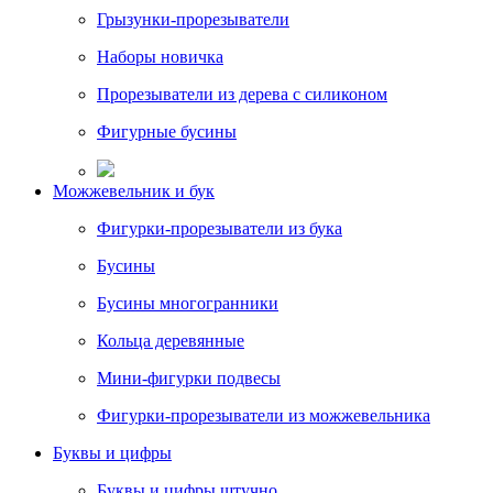
Грызунки-прорезыватели
Наборы новичка
Прорезыватели из дерева с силиконом
Фигурные бусины
Можжевельник и бук
Фигурки-прорезыватели из бука
Бусины
Бусины многогранники
Кольца деревянные
Мини-фигурки подвесы
Фигурки-прорезыватели из можжевельника
Буквы и цифры
Буквы и цифры штучно