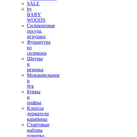
SALE
by
BABY
WOODS
Силиконовая
посуда,
игрушки
Фурнитура
из
силикона
Шнуры
и
резинка
Можжевельник
и
бук
Буквы
и
цифры
Клипсы
держатели
карабины
Стартовые
наборы
новичка