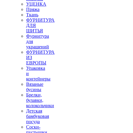
УЦЕНКА
Пряжа
Ткань
ФУРНИТУРА
ДЛЯ
ШИТЬЯ
Фурнитура
для
украшений
ФУРНИТУРА
ИЗ
ЕВРОПЫ
Упаковка
и
контейнеры
Вязаные
бусины
Брелки,
булавки,
колокольчики
Детская
бамбуковая
посуда
Соски-
пустышки