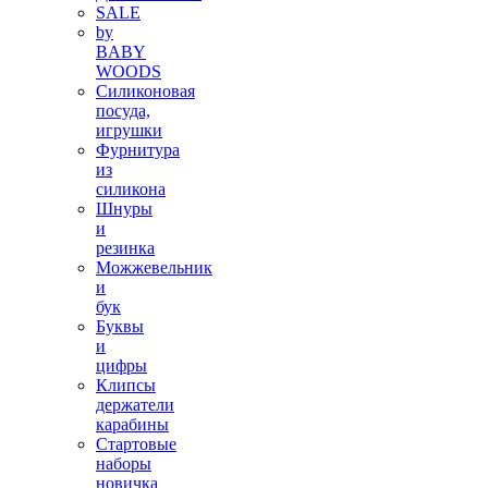
SALE
by
BABY
WOODS
Силиконовая
посуда,
игрушки
Фурнитура
из
силикона
Шнуры
и
резинка
Можжевельник
и
бук
Буквы
и
цифры
Клипсы
держатели
карабины
Стартовые
наборы
новичка