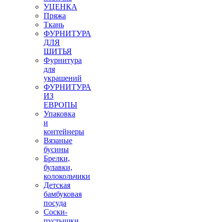
УЦЕНКА
Пряжа
Ткань
ФУРНИТУРА
ДЛЯ
ШИТЬЯ
Фурнитура
для
украшений
ФУРНИТУРА
ИЗ
ЕВРОПЫ
Упаковка
и
контейнеры
Вязаные
бусины
Брелки,
булавки,
колокольчики
Детская
бамбуковая
посуда
Соски-
пустышки