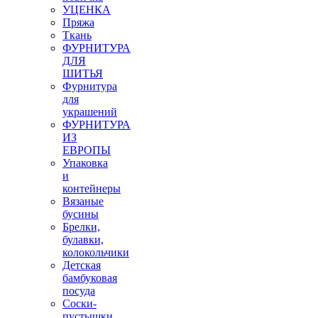
УЦЕНКА
Пряжа
Ткань
ФУРНИТУРА
ДЛЯ
ШИТЬЯ
Фурнитура
для
украшений
ФУРНИТУРА
ИЗ
ЕВРОПЫ
Упаковка
и
контейнеры
Вязаные
бусины
Брелки,
булавки,
колокольчики
Детская
бамбуковая
посуда
Соски-
пустышки