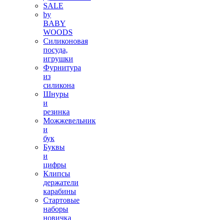
SALE
by
BABY
WOODS
Силиконовая
посуда,
игрушки
Фурнитура
из
силикона
Шнуры
и
резинка
Можжевельник
и
бук
Буквы
и
цифры
Клипсы
держатели
карабины
Стартовые
наборы
новичка