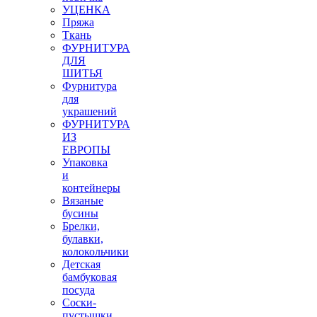
УЦЕНКА
Пряжа
Ткань
ФУРНИТУРА
ДЛЯ
ШИТЬЯ
Фурнитура
для
украшений
ФУРНИТУРА
ИЗ
ЕВРОПЫ
Упаковка
и
контейнеры
Вязаные
бусины
Брелки,
булавки,
колокольчики
Детская
бамбуковая
посуда
Соски-
пустышки