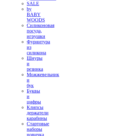
SALE
by
BABY
WOODS
Силиконовая
посуда,
игрушки
Фурнитура
из
силикона
Шнуры
и
резинка
Можжевельник
и
бук
Буквы
и
цифры
Клипсы
держатели
карабины
Стартовые
наборы
новичка