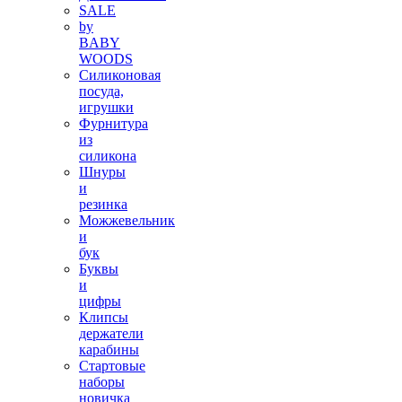
SALE
by
BABY
WOODS
Силиконовая
посуда,
игрушки
Фурнитура
из
силикона
Шнуры
и
резинка
Можжевельник
и
бук
Буквы
и
цифры
Клипсы
держатели
карабины
Стартовые
наборы
новичка