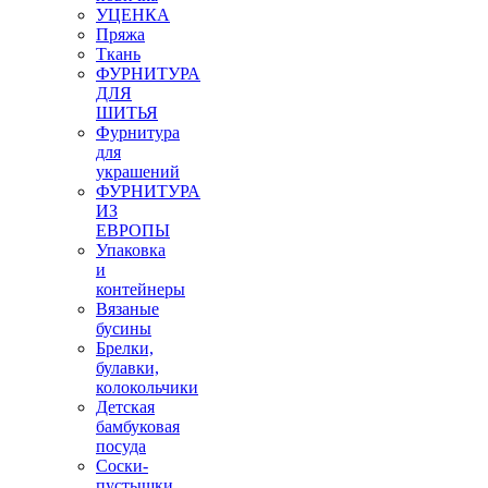
УЦЕНКА
Пряжа
Ткань
ФУРНИТУРА
ДЛЯ
ШИТЬЯ
Фурнитура
для
украшений
ФУРНИТУРА
ИЗ
ЕВРОПЫ
Упаковка
и
контейнеры
Вязаные
бусины
Брелки,
булавки,
колокольчики
Детская
бамбуковая
посуда
Соски-
пустышки