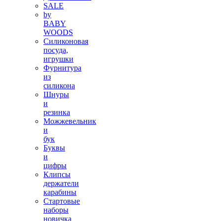
SALE
by
BABY
WOODS
Силиконовая
посуда,
игрушки
Фурнитура
из
силикона
Шнуры
и
резинка
Можжевельник
и
бук
Буквы
и
цифры
Клипсы
держатели
карабины
Стартовые
наборы
новичка