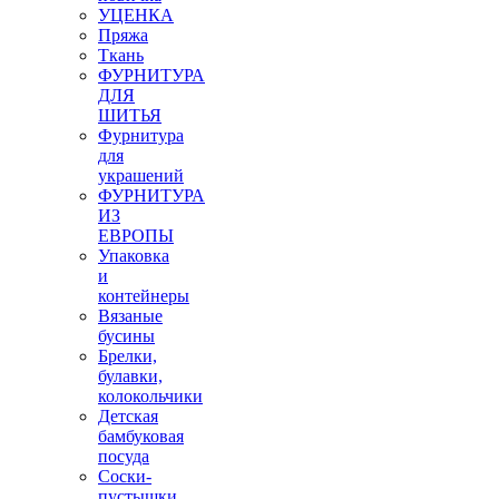
УЦЕНКА
Пряжа
Ткань
ФУРНИТУРА
ДЛЯ
ШИТЬЯ
Фурнитура
для
украшений
ФУРНИТУРА
ИЗ
ЕВРОПЫ
Упаковка
и
контейнеры
Вязаные
бусины
Брелки,
булавки,
колокольчики
Детская
бамбуковая
посуда
Соски-
пустышки