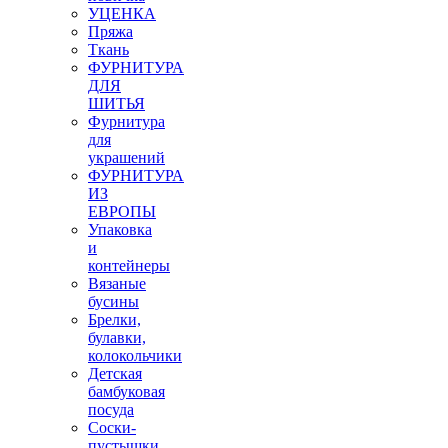
УЦЕНКА
Пряжа
Ткань
ФУРНИТУРА
ДЛЯ
ШИТЬЯ
Фурнитура
для
украшений
ФУРНИТУРА
ИЗ
ЕВРОПЫ
Упаковка
и
контейнеры
Вязаные
бусины
Брелки,
булавки,
колокольчики
Детская
бамбуковая
посуда
Соски-
пустышки