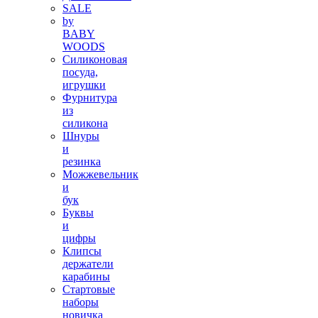
SALE
by
BABY
WOODS
Силиконовая
посуда,
игрушки
Фурнитура
из
силикона
Шнуры
и
резинка
Можжевельник
и
бук
Буквы
и
цифры
Клипсы
держатели
карабины
Стартовые
наборы
новичка