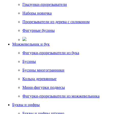
Грызунки-прорезыватели
Наборы новичка
Прорезыватели из дерева с силиконом
Фигурные бусины
Можжевельник и бук
Фигурки-прорезыватели из бука
Бусины
Бусины многогранники
Кольца деревянные
Мини-фигурки подвесы
Фигурки-прорезыватели из можжевельника
Буквы и цифры
Буквы и цифры штучно